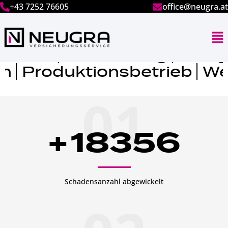
+43 7252 76605
office@neugra.at
Seit 1989 vertrauen viele Kunden auf unser
Know-how, speziell in diesen Branchen:
t
Contracting
Anlagenba
duktionsbetrieb
Weinbau
01
+
18356
Schadensanzahl abgewickelt