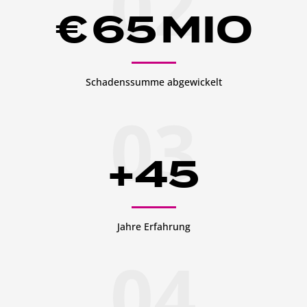
02
€
65
MIO
Schadenssumme abgewickelt
03
+
45
Jahre Erfahrung
04